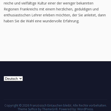
reiche und vielfältige Kultur einer der weniger bekannten
Regionen Frankreichs mit einem herzlichen, geduldigen und
enthusiastischen Lehrer erleben möchten, der Sie anleitet, dann
haben Sie die Wahl eine wundervolle Erfahrung.
Sprache
auswählen
Copyright © 2026
Französisch Eintauchen bleibt
. Alle Rechte vorbehalten.
Theme
Suffice
by ThemeGrill. Powered by:
WordPress
.