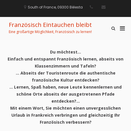
Zum
Inhalt
South of France, 09300 Bélesta
springen
Französisch Eintauchen bleibt
Pri
Such-
Eine großartige Möglichkeit, Französisch zu lernen!
Formular
Men
ansehen
für
mobi
Du möchtest…
Ger
Einfach und entspannt Französisch lernen, abseits von
Klassenzimmern und Tafeln?
… Abseits der Touristenroute die authentische
französische Kultur entdecken?
… Lernen, Spaß haben, neue Leute kennenlernen und
schöne Orte abseits der ausgetretenen
Pfade
entdecken?…
Mit einem Wort, Sie möchten einen unvergesslichen
Urlaub in Frankreich verbringen und
gleichzeitig Ihr
Französisch verbessern?