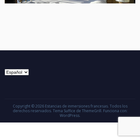
Elegir
un
idioma
Copyright © 2026
Estancias de inmersiones francesas
. Todos los
derechos reservados. Tema
Suffice
de ThemeGrill. Funciona con:
WordPress
.