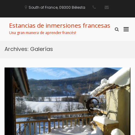
Saltar
al
South of France, 09300 Bélesta
contenido
Estancias de inmersiones francesas
Men
Mostrar
Una gran manera de aprender francés!
el
prin
formulario
par
de
Archives:
Galerías
móvi
búsqueda